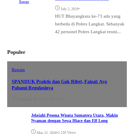
Ragam
•
July 2, 2019
HUT Bhayangkara ke-73 ada yang
berbeda di Polres Langkat. Sebanyak
42 personel Polres Langkat resmi...
Populer
Ragam
SPANDUK Praktis dan Gak Ribet, Faizal: Ayo
Pahami Regulasinya
•
1.421 Views
September 26, 2021
Jelajahi Pesona Wisata Sumatera Utara, Makin
Nyaman dengan Sewa Hiace dan Elf Long
•
1.218 Views
May 21, 2026