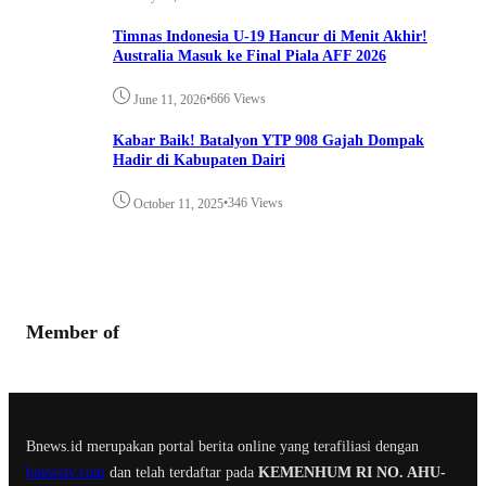
Timnas Indonesia U-19 Hancur di Menit Akhir!
Australia Masuk ke Final Piala AFF 2026
•
666 Views
June 11, 2026
Kabar Baik! Batalyon YTP 908 Gajah Dompak
Hadir di Kabupaten Dairi
•
346 Views
October 11, 2025
Member of
Bnews.id merupakan portal berita online yang terafiliasi dengan
bnewstv.com
dan telah terdaftar pada
KEMENHUM RI NO. AHU-