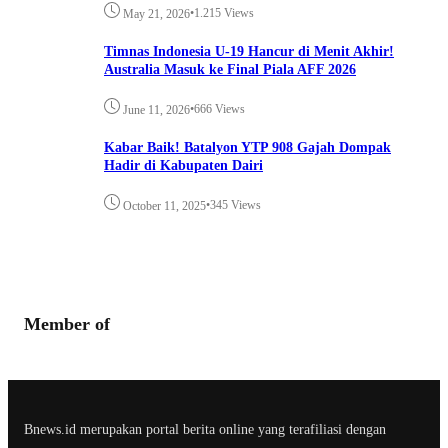
•
1.215 Views
May 21, 2026
Timnas Indonesia U-19 Hancur di Menit Akhir!
Australia Masuk ke Final Piala AFF 2026
•
666 Views
June 11, 2026
Kabar Baik! Batalyon YTP 908 Gajah Dompak
Hadir di Kabupaten Dairi
•
345 Views
October 11, 2025
Member of
Bnews.id merupakan portal berita online yang terafiliasi dengan