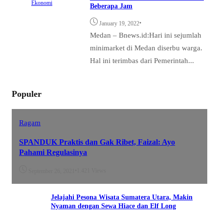
Ekonomi
Beberapa Jam
•
January 19, 2022
Medan – Bnews.id:Hari ini sejumlah
minimarket di Medan diserbu warga.
Hal ini terimbas dari Pemerintah...
Populer
Ragam
SPANDUK Praktis dan Gak Ribet, Faizal: Ayo
Pahami Regulasinya
•
1.421 Views
September 26, 2021
Jelajahi Pesona Wisata Sumatera Utara, Makin
Nyaman dengan Sewa Hiace dan Elf Long