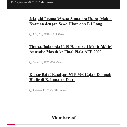
September 26, 2021
•
1.421 Views
Jelajahi Pesona Wisata Sumatera Utara, Makin
Nyaman dengan Sewa Hiace dan Elf Long
May 21, 2026
•
1.218 Views
Timnas Indonesia U-19 Hancur di Menit Akhir!
Australia Masuk ke Final Piala AFF 2026
June 11, 2026
•
666 Views
Kabar Baik! Batalyon YTP 908 Gajah Dompak
Hadir di Kabupaten Dairi
October 11, 2025
•
347 Views
Member of