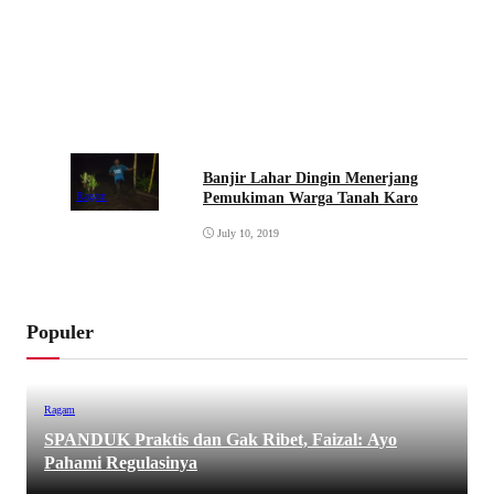
Banjir Lahar Dingin Menerjang
Pemukiman Warga Tanah Karo
Ragam
July 10, 2019
Populer
Ragam
SPANDUK Praktis dan Gak Ribet, Faizal: Ayo
Pahami Regulasinya