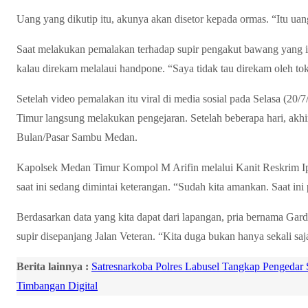
Uang yang dikutip itu, akunya akan disetor kepada ormas. “Itu ua
Saat melakukan pemalakan terhadap supir pengakut bawang yang ide
kalau direkam melalaui handpone. “Saya tidak tau direkam oleh t
Setelah video pemalakan itu viral di media sosial pada Selasa (20
Timur langsung melakukan pengejaran. Setelah beberapa hari, akh
Bulan/Pasar Sambu Medan.
Kapolsek Medan Timur Kompol M Arifin melalui Kanit Reskrim Ip
saat ini sedang dimintai keterangan. “Sudah kita amankan. Saat ini
Berdasarkan data yang kita dapat dari lapangan, pria bernama Gard
supir disepanjang Jalan Veteran. “Kita duga bukan hanya sekali saja,
Berita lainnya :
Satresnarkoba Polres Labusel Tangkap Pengedar 
Timbangan Digital