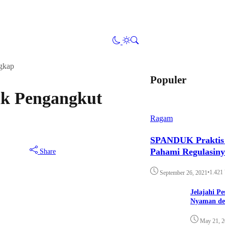
gkap
Populer
ak Pengangkut
Ragam
SPANDUK Praktis d
Pahami Regulasin
Share
•
1.421
September 26, 2021
Jelajahi P
Nyaman de
May 21, 