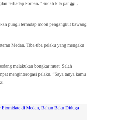
an terhadap korban. “Sudah kita panggil,
kukan pungli terhadap mobil pengangkut bawang
n Veteran Medan. Tiba-tiba pelaku yang mengaku
 sedang melakukan bongkar muat. Salah
empat menginterogasi pelaku. “Saya tanya kamu
ku.
e Etomidate di Medan, Bahan Baku Diduga