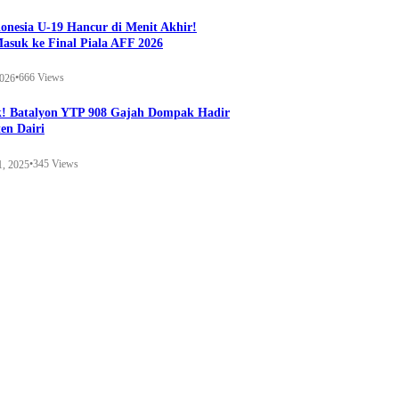
onesia U-19 Hancur di Menit Akhir!
Masuk ke Final Piala AFF 2026
•
666 Views
2026
k! Batalyon YTP 908 Gajah Dompak Hadir
en Dairi
•
345 Views
1, 2025