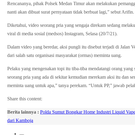
Rencananya, pihak Polsek Medan Timur akan melakukan pemanggil
nanti akan dibuat surat pernyataan tidak berbuat lagi,” sebut Arifin.
Diketahui, video seorang pria yang sengaja direkam sedang mela
viral di media sosial (medsos) Instagram, Selasa (20/7/21).
Dalam video yang beredar, aksi pungli itu disebut terjadi di Jala
dari salah satu organisasi masyarakat (ormas) meminta uang.
Pelaku yang mengenakan topi itu tiba-tiba mendatangi orang yang
seorang pria yang ada di sekitar kemudian merekam aksi itu dan s
meminta uang untuk apa,” tanya perekam. “Untuk PP,” jawab pela
Share this content:
Berita lainnya :
Polda Sumut Bongkar Home Industri Liquid Vap
dari Kamboja