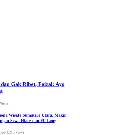
an Gak Ribet, Faizal: Ayo
ya
 Views
esona Wisata Sumatera Utara, Makin
ngan Sewa Hiace dan Elf Long
•
1.216 Views
2026