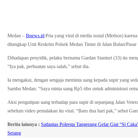
Medan –
Bnews.id
:Pria yang viral di media sosial (Medsos) kare
ditangkap Unit Reskrim Polsek Medan Timur di Jalan Bulan/Pasar
Dihadapan penyidik, pelaku bernama Gardan Sianturi (33) itu me
“Iya pak, perbuatan saya salah,” sebut dia.
Ia mengakui, dengan sengaja meminta uang kepada supir yang sed
Sambu Medan. “Saya minta uang Rp5 ribu untuk administrasi ormas
Aksi pengutipan uang terhadap para supir di sepanjang Jalan Veter
sebelum video pemalakan itu viral. “Baru dua hari pak,” sebut Gar
Berita lainnya :
Satlantas Polresta Tangerang Gelar Giat “Si Cak
Serang