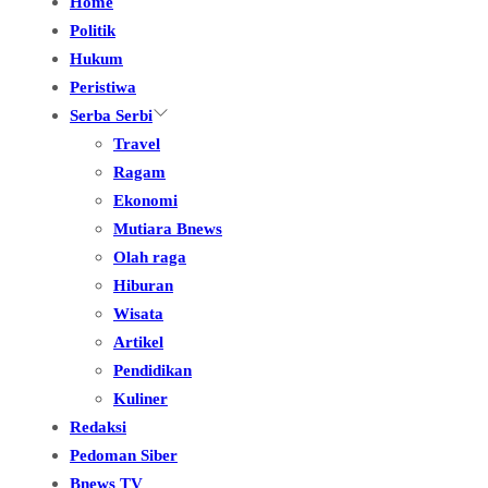
Home
Politik
Hukum
Peristiwa
Serba Serbi
Travel
Ragam
Ekonomi
Mutiara Bnews
Olah raga
Hiburan
Wisata
Artikel
Pendidikan
Kuliner
Redaksi
Pedoman Siber
Bnews TV