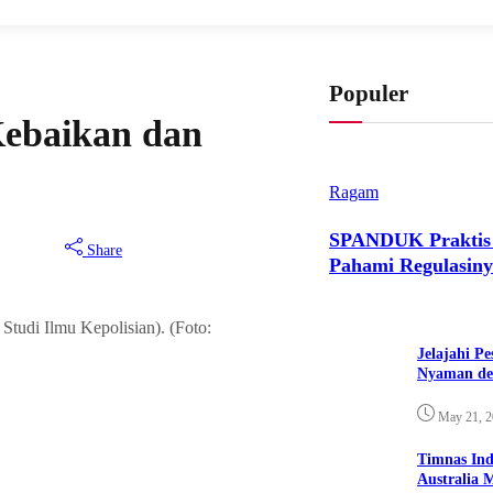
Populer
Kebaikan dan
Ragam
SPANDUK Praktis d
Share
Pahami Regulasin
•
1.421
September 26, 2021
tudi Ilmu Kepolisian). (Foto:
Jelajahi P
Nyaman de
May 21, 
Timnas Ind
Australia 