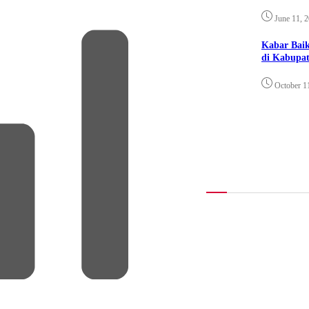
June 11, 
Kabar Bai
di Kabupat
October 1