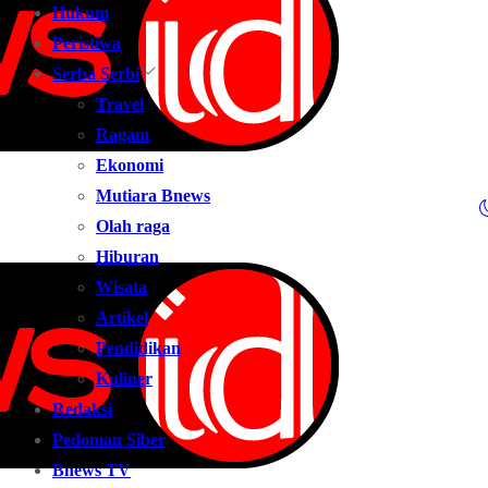
Hukum
Peristiwa
Serba Serbi
Travel
Ragam
Ekonomi
Mutiara Bnews
Olah raga
Hiburan
Wisata
Artikel
Pendidikan
Kuliner
Redaksi
Pedoman Siber
Bnews TV