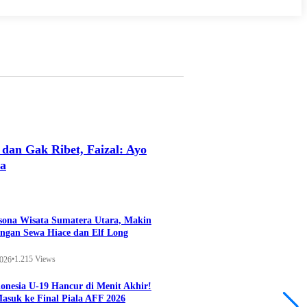
an Gak Ribet, Faizal: Ayo
ya
 Views
esona Wisata Sumatera Utara, Makin
ngan Sewa Hiace dan Elf Long
•
1.215 Views
2026
onesia U-19 Hancur di Menit Akhir!
Masuk ke Final Piala AFF 2026