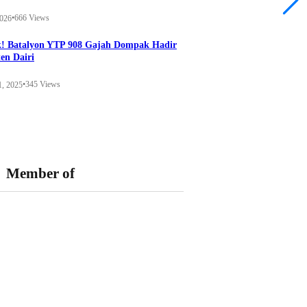
•
666 Views
2026
k! Batalyon YTP 908 Gajah Dompak Hadir
en Dairi
•
345 Views
1, 2025
Member of