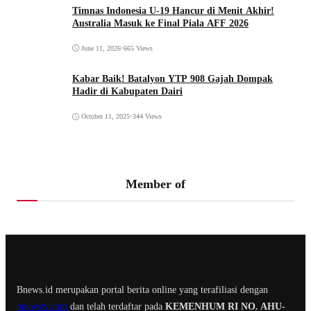
Timnas Indonesia U-19 Hancur di Menit Akhir!
Australia Masuk ke Final Piala AFF 2026
June 11, 2026
•
665 Views
Kabar Baik! Batalyon YTP 908 Gajah Dompak
Hadir di Kabupaten Dairi
October 11, 2025
•
344 Views
Member of
Bnews.id merupakan portal berita online yang terafiliasi dengan
bnewstv.com
dan telah terdaftar pada
KEMENHUM RI NO. AHU-