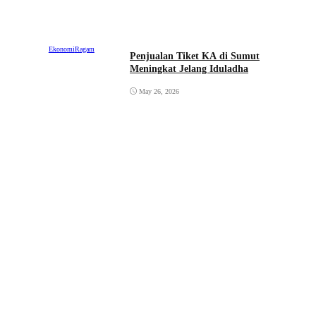
Ekonomi
Ragam
Penjualan Tiket KA di Sumut
Meningkat Jelang Iduladha
May 26, 2026