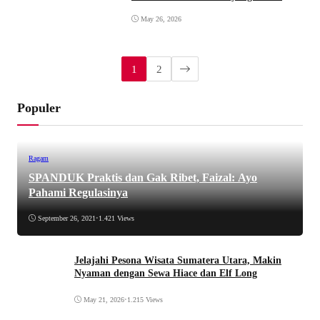
May 26, 2026
1
2
Populer
Ragam
SPANDUK Praktis dan Gak Ribet, Faizal: Ayo
Pahami Regulasinya
September 26, 2021
•
1.421 Views
Jelajahi Pesona Wisata Sumatera Utara, Makin
Nyaman dengan Sewa Hiace dan Elf Long
May 21, 2026
•
1.215 Views