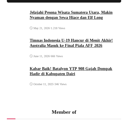
Jelajahi Pesona Wisata Sumatera Utara, Makin
Nyaman dengan Sewa Hiace dan Elf Long
May 21, 2026
•
1.218 Views
Timnas Indonesia U-19 Hancur di Menit Akhir!
Australia Masuk ke Final Piala AFF 2026
June 11, 2026
•
666 Views
Kabar Baik! Batalyon YTP 908 Gajah Dompak
Hadir di Kabupaten Dairi
October 11, 2025
•
346 Views
Member of