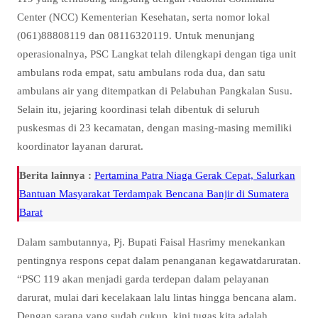
Center (NCC) Kementerian Kesehatan, serta nomor lokal
(061)88808119 dan 08116320119. Untuk menunjang
operasionalnya, PSC Langkat telah dilengkapi dengan tiga unit
ambulans roda empat, satu ambulans roda dua, dan satu
ambulans air yang ditempatkan di Pelabuhan Pangkalan Susu.
Selain itu, jejaring koordinasi telah dibentuk di seluruh
puskesmas di 23 kecamatan, dengan masing-masing memiliki
koordinator layanan darurat.
Berita lainnya :
Pertamina Patra Niaga Gerak Cepat, Salurkan
Bantuan Masyarakat Terdampak Bencana Banjir di Sumatera
Barat
Dalam sambutannya, Pj. Bupati Faisal Hasrimy menekankan
pentingnya respons cepat dalam penanganan kegawatdaruratan.
“PSC 119 akan menjadi garda terdepan dalam pelayanan
darurat, mulai dari kecelakaan lalu lintas hingga bencana alam.
Dengan sarana yang sudah cukup, kini tugas kita adalah