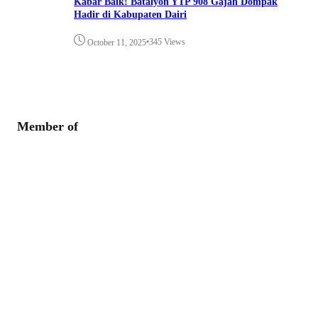
Kabar Baik! Batalyon YTP 908 Gajah Dompak
Hadir di Kabupaten Dairi
•
345 Views
October 11, 2025
Member of