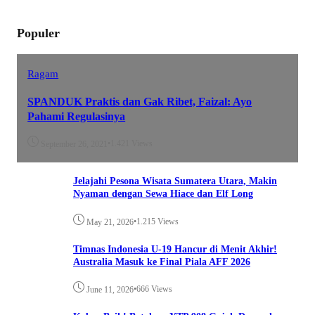
Populer
Ragam
SPANDUK Praktis dan Gak Ribet, Faizal: Ayo
Pahami Regulasinya
•
1.421 Views
September 26, 2021
Jelajahi Pesona Wisata Sumatera Utara, Makin
Nyaman dengan Sewa Hiace dan Elf Long
•
1.215 Views
May 21, 2026
Timnas Indonesia U-19 Hancur di Menit Akhir!
Australia Masuk ke Final Piala AFF 2026
•
666 Views
June 11, 2026