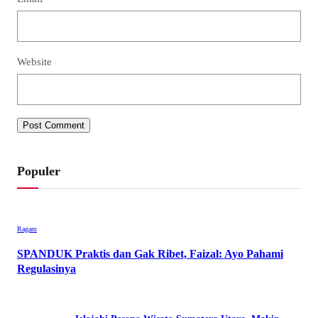
Website
Populer
Ragam
SPANDUK Praktis dan Gak Ribet, Faizal: Ayo Pahami
Regulasinya
September 26, 2021
•
1.421 Views