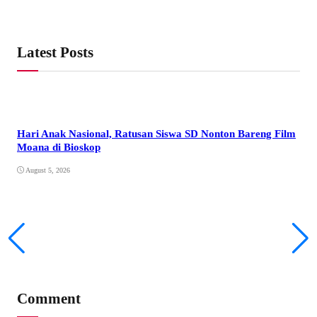
Ka
Au
Latest Posts
Hari Anak Nasional, Ratusan Siswa SD Nonton Bareng Film
Moana di Bioskop
August 5, 2026
Sat
Raw
Au
Comment