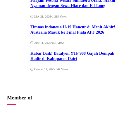
Jelajahi Pesona Wisata Sumatera Utara, Makin
Nyaman dengan Sewa Hiace dan Elf Long
May 21, 2026
•
1.215 Views
Timnas Indonesia U-19 Hancur di Menit Akhir!
Australia Masuk ke Final Piala AFF 2026
June 11, 2026
•
665 Views
Kabar Baik! Batalyon YTP 908 Gajah Dompak
Hadir di Kabupaten Dairi
October 11, 2025
•
344 Views
Member of