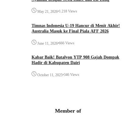
•
1.218 Views
May 21, 2026
Timnas Indonesia U-19 Hancur di Menit Akhir!
Australia Masuk ke Final Piala AFF 2026
•
666 Views
June 11, 2026
Kabar Baik! Batalyon YTP 908 Gajah Dompak
Hadir di Kabupaten Dairi
•
346 Views
October 11, 2025
Member of