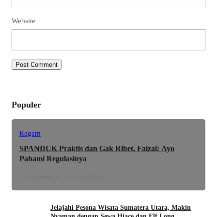
Website
Populer
Ragam
SPANDUK Praktis dan Gak Ribet, Faizal: Ayo
Pahami Regulasinya
•
1.421 Views
September 26, 2021
Jelajahi Pesona Wisata Sumatera Utara, Makin
Nyaman dengan Sewa Hiace dan Elf Long