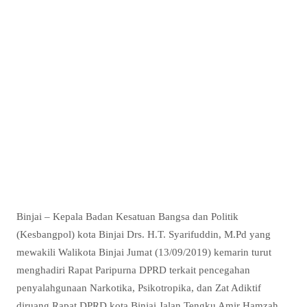
Binjai – Kepala Badan Kesatuan Bangsa dan Politik
(Kesbangpol) kota Binjai Drs. H.T. Syarifuddin, M.Pd yang
mewakili Walikota Binjai Jumat (13/09/2019) kemarin turut
menghadiri Rapat Paripurna DPRD terkait pencegahan
penyalahgunaan Narkotika, Psikotropika, dan Zat Adiktif
diruang Rapat DPRD kota Binjai Jalan Tengku Amir Hamzah