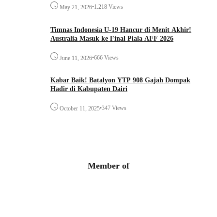
•
1.218 Views
May 21, 2026
Timnas Indonesia U-19 Hancur di Menit Akhir!
Australia Masuk ke Final Piala AFF 2026
•
666 Views
June 11, 2026
Kabar Baik! Batalyon YTP 908 Gajah Dompak
Hadir di Kabupaten Dairi
•
347 Views
October 11, 2025
Member of