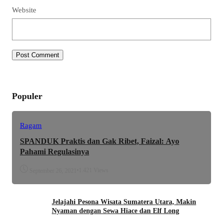
Website
Populer
Ragam
SPANDUK Praktis dan Gak Ribet, Faizal: Ayo
Pahami Regulasinya
•
1.421 Views
September 26, 2021
Jelajahi Pesona Wisata Sumatera Utara, Makin
Nyaman dengan Sewa Hiace dan Elf Long