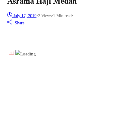
Asrama Haji Medan
July 17, 2019
•
2
Views
•
1 Min read
•
Share