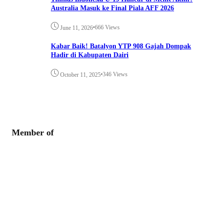
Australia Masuk ke Final Piala AFF 2026
•
666 Views
June 11, 2026
Kabar Baik! Batalyon YTP 908 Gajah Dompak
Hadir di Kabupaten Dairi
•
346 Views
October 11, 2025
Member of