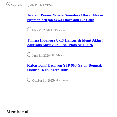
•
1.421 Views
September 26, 2021
Jelajahi Pesona Wisata Sumatera Utara, Makin
Nyaman dengan Sewa Hiace dan Elf Long
•
1.215 Views
May 21, 2026
Timnas Indonesia U-19 Hancur di Menit Akhir!
Australia Masuk ke Final Piala AFF 2026
•
666 Views
June 11, 2026
Kabar Baik! Batalyon YTP 908 Gajah Dompak
Hadir di Kabupaten Dairi
•
345 Views
October 11, 2025
Member of