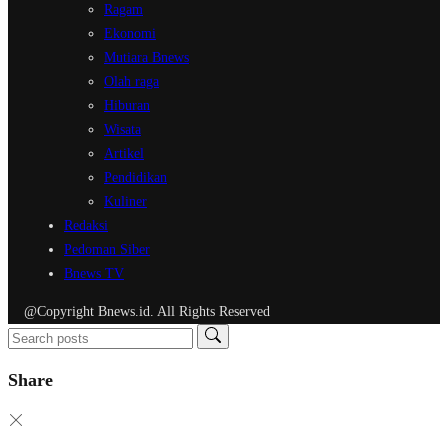
Ragam
Ekonomi
Mutiara Bnews
Olah raga
Hiburan
Wisata
Artikel
Pendidikan
Kuliner
Redaksi
Pedoman Siber
Bnews TV
@Copyright Bnews.id. All Rights Reserved
Share