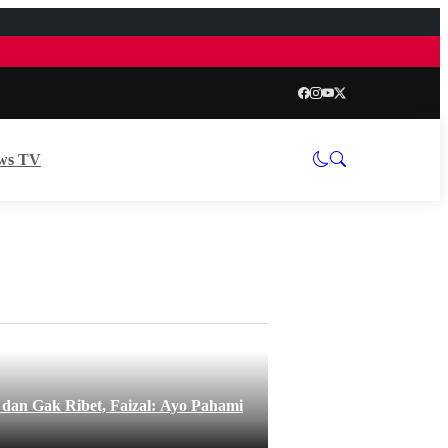
ws TV
an Gak Ribet, Faizal: Ayo Pahami