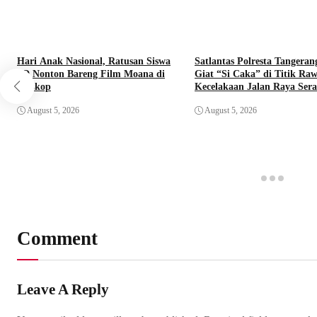
Hari Anak Nasional, Ratusan Siswa
Satlantas Polresta Tangeran
SD Nonton Bareng Film Moana di
Giat “Si Caka” di Titik Ra
Bioskop
Kecelakaan Jalan Raya Ser
August 5, 2026
August 5, 2026
Comment
Leave A Reply