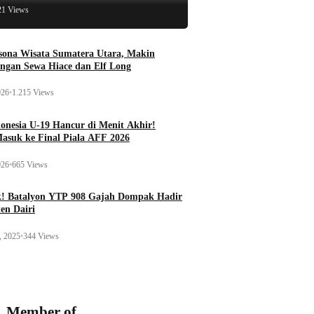
21 Views
esona Wisata Sumatera Utara, Makin
ngan Sewa Hiace dan Elf Long
026
•
1.215 Views
onesia U-19 Hancur di Menit Akhir!
Masuk ke Final Piala AFF 2026
026
•
665 Views
k! Batalyon YTP 908 Gajah Dompak Hadir
en Dairi
, 2025
•
344 Views
Member of