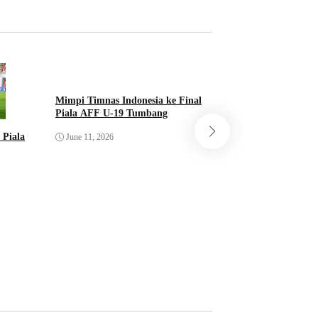
Mimpi Timnas Indonesia ke Final
Piala AFF U-19 Tumbang
 Piala
Timnas Indonesia 
June 11, 2026
Menit Akhir! Austr
Final Piala AFF 20
June 11, 2026