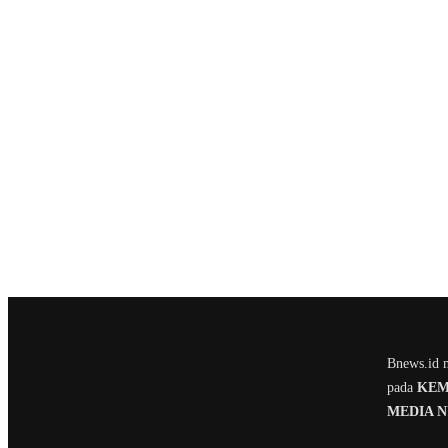
Bnews.id m
pada
KEME
MEDIA 