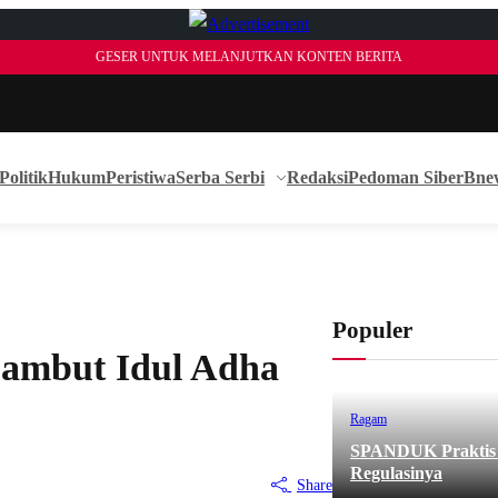
GESER UNTUK MELANJUTKAN KONTEN BERITA
Politik
Hukum
Peristiwa
Serba Serbi
Redaksi
Pedoman Siber
Bne
Populer
 Sambut Idul Adha
Ragam
SPANDUK Praktis d
Regulasinya
Share