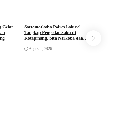
g Gelar
Satresnarkoba Polres Labusel
wan
Tangkap Pengedar Sabu di
ang
Kotapinang, Sita Narkoba dan
Polda Sumut Bong
Timbangan Digital
Industri Liquid Va
August 5, 2026
Medan, Bahan Baku
Kamboja
August 5, 2026