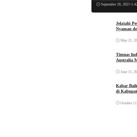
September 26, 2021
•
1.4
Jelajahi P
Nyaman de
May 21, 2
Timnas Ind
Australia 
June 11, 2
Kabar Bai
di Kabupat
October 11