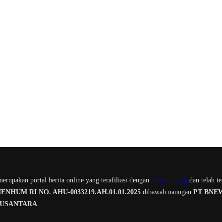
erupakan portal berita online yang terafiliasi dengan
bnewstv.com
dan telah te
NHUM RI NO. AHU-0033219.AH.01.01.2025
dibawah naungan
PT BNE
NUSANTARA
.