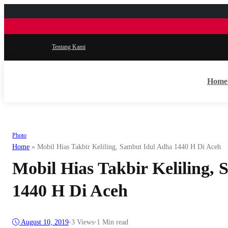
Tentang Kami
Home
Photo
Home
»
Mobil Hias Takbir Keliling, Sambut Idul Adha 1440 H Di Aceh
Mobil Hias Takbir Keliling,
1440 H Di Aceh
August 10, 2019
•
3
Views
•
1 Min read