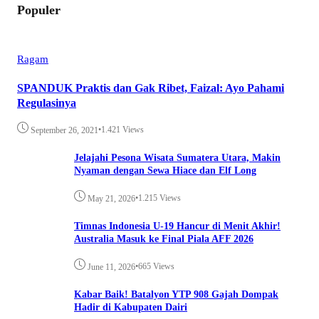
Populer
Ragam
SPANDUK Praktis dan Gak Ribet, Faizal: Ayo Pahami
Regulasinya
•
1.421 Views
September 26, 2021
Jelajahi Pesona Wisata Sumatera Utara, Makin
Nyaman dengan Sewa Hiace dan Elf Long
•
1.215 Views
May 21, 2026
Timnas Indonesia U-19 Hancur di Menit Akhir!
Australia Masuk ke Final Piala AFF 2026
•
665 Views
June 11, 2026
Kabar Baik! Batalyon YTP 908 Gajah Dompak
Hadir di Kabupaten Dairi