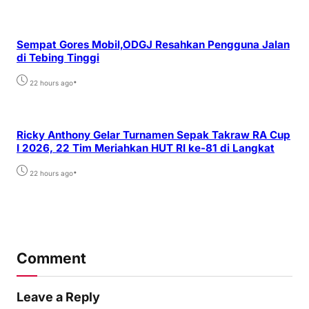
Sempat Gores Mobil,ODGJ Resahkan Pengguna Jalan
di Tebing Tinggi
•
22 hours ago
Ricky Anthony Gelar Turnamen Sepak Takraw RA Cup
I 2026, 22 Tim Meriahkan HUT RI ke-81 di Langkat
•
22 hours ago
Comment
Leave a Reply