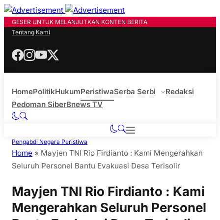
GESER UNTUK MELANJUTKAN KONTEN BERITA
Tentang Kami
Home
Politik
Hukum
Peristiwa
Serba Serbi
Redaksi
Pedoman Siber
Bnews TV
Pengabdi Negara
Peristiwa
Home
»
Mayjen TNI Rio Firdianto : Kami Mengerahkan
Seluruh Personel Bantu Evakuasi Desa Terisolir
Mayjen TNI Rio Firdianto : Kami
Mengerahkan Seluruh Personel