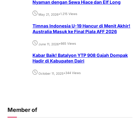
Nyaman dengan Sewa Hiace dan Elf Long
•
1.215 Views
May 21, 2026
Timnas Indonesia U-19 Hancur di Menit Akhir!
Australia Masuk ke Final Piala AFF 2026
•
665 Views
June 11, 2026
Kabar Baik! Batalyon YTP 908 Gajah Dompak
Hadir di Kabupaten Dairi
•
344 Views
October 11, 2025
Member of