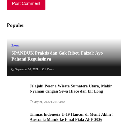
Populer
Ragam
SPANDUK Praktis dan Gak Ribet, Faizal: Ayo
Pahami Regulasinya
September 26, 2021
•
1.421 Views
Jelajahi Pesona Wisata Sumatera Utara, Makin
Nyaman dengan Sewa Hiace dan Elf Long
May 21, 2026
•
1.215 Views
Timnas Indonesia U-19 Hancur di Menit Akhir!
Australia Masuk ke Final Piala AFF 2026