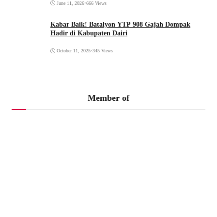
June 11, 2026
•
666 Views
Kabar Baik! Batalyon YTP 908 Gajah Dompak
Hadir di Kabupaten Dairi
October 11, 2025
•
345 Views
Member of