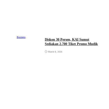
Business
Diskon 30 Persen, KAI Sumut
Sediakan 2.700 Tiket Promo Mudik
March 8, 2026