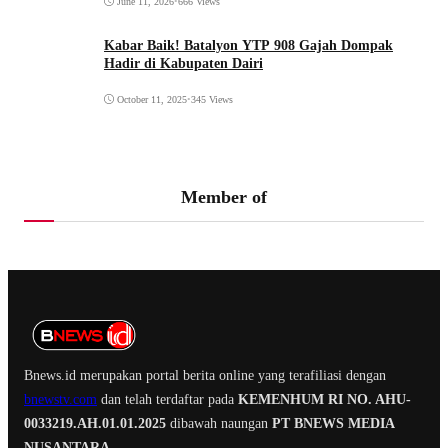
June 11, 2026
•
666 Views
Kabar Baik! Batalyon YTP 908 Gajah Dompak
Hadir di Kabupaten Dairi
October 11, 2025
•
345 Views
Member of
Bnews.id merupakan portal berita online yang terafiliasi dengan
bnewstv.com
dan telah terdaftar pada
KEMENHUM RI NO. AHU-
0033219.AH.01.01.2025
dibawah naungan
PT BNEWS MEDIA
NUSANTARA
.