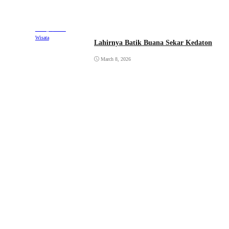
Lifestyle
Travel
Wisata
Lahirnya Batik Buana Sekar Kedaton
March 8, 2026