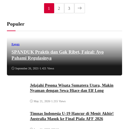
1
2
3
Populer
Ragam
SPANDUK Praktis dan Gak Ribet, Faizal: Ayo
Pahami Regulasinya
September 26, 2021
•
1.421 Views
Jelajahi Pesona Wisata Sumatera Utara, Makin
Nyaman dengan Sewa Hiace dan Elf Long
May 21, 2026
•
1.215 Views
Timnas Indonesia U-19 Hancur di Menit Akhir!
Australia Masuk ke Final Piala AFF 2026