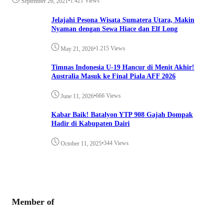
•
1.421 Views
September 26, 2021
Jelajahi Pesona Wisata Sumatera Utara, Makin
Nyaman dengan Sewa Hiace dan Elf Long
•
1.215 Views
May 21, 2026
Timnas Indonesia U-19 Hancur di Menit Akhir!
Australia Masuk ke Final Piala AFF 2026
•
666 Views
June 11, 2026
Kabar Baik! Batalyon YTP 908 Gajah Dompak
Hadir di Kabupaten Dairi
•
344 Views
October 11, 2025
Member of