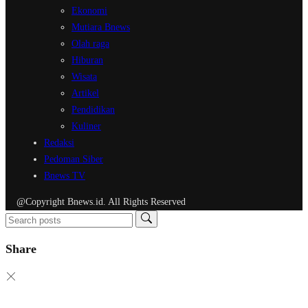
Ekonomi
Mutiara Bnews
Olah raga
Hiburan
Wisata
Artikel
Pendidikan
Kuliner
Redaksi
Pedoman Siber
Bnews TV
@Copyright Bnews.id. All Rights Reserved
Share