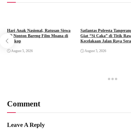
Hari Anak Nasional, Ratusan Siswa
Satlantas Polresta Tangeran
SD Nonton Bareng Film Moana di
Giat “Si Caka” di Titik Ra
Bioskop
Kecelakaan Jalan Raya Ser
August 5, 2026
August 5, 2026
Comment
Leave A Reply