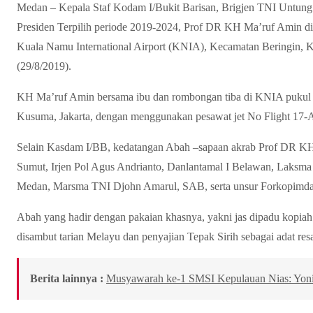
Medan – Kepala Staf Kodam I/Bukit Barisan, Brigjen TNI Untun
Presiden Terpilih periode 2019-2024, Prof DR KH Ma’ruf Amin did
Kuala Namu International Airport (KNIA), Kecamatan Beringin, K
(29/8/2019).
KH Ma’ruf Amin bersama ibu dan rombongan tiba di KNIA pukul 
Kusuma, Jakarta, dengan menggunakan pesawat jet No Flight 17
Selain Kasdam I/BB, kedatangan Abah –sapaan akrab Prof DR KH
Sumut, Irjen Pol Agus Andrianto, Danlantamal I Belawan, Laksm
Medan, Marsma TNI Djohn Amarul, SAB, serta unsur Forkopimda
Abah yang hadir dengan pakaian khasnya, yakni jas dipadu kopiah
disambut tarian Melayu dan penyajian Tepak Sirih sebagai adat re
Berita lainnya :
Musyawarah ke-1 SMSI Kepulauan Nias: Yonim