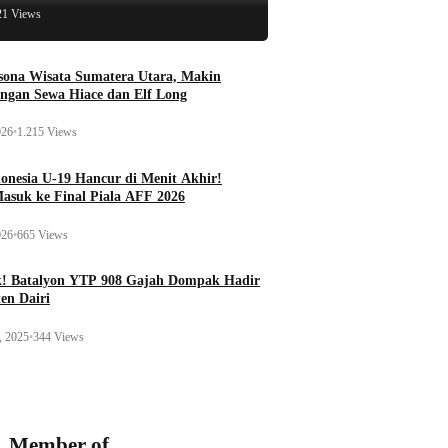
21 Views
esona Wisata Sumatera Utara, Makin
ngan Sewa Hiace dan Elf Long
026
•
1.215 Views
onesia U-19 Hancur di Menit Akhir!
Masuk ke Final Piala AFF 2026
026
•
665 Views
k! Batalyon YTP 908 Gajah Dompak Hadir
en Dairi
, 2025
•
344 Views
Member of