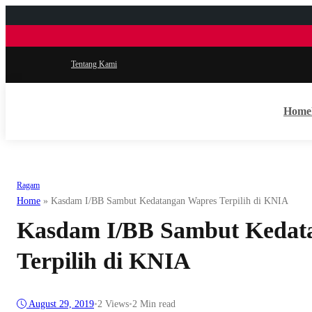
Tentang Kami
Home
Ragam
Home
»
Kasdam I/BB Sambut Kedatangan Wapres Terpilih di KNIA
Kasdam I/BB Sambut Kedat
Terpilih di KNIA
August 29, 2019
•
2
Views
•
2 Min read