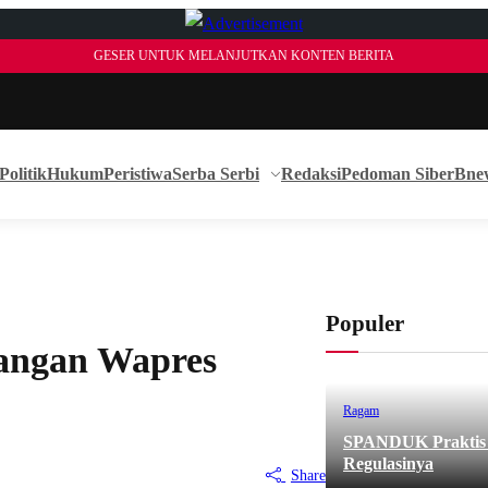
GESER UNTUK MELANJUTKAN KONTEN BERITA
Politik
Hukum
Peristiwa
Serba Serbi
Redaksi
Pedoman Siber
Bne
Populer
angan Wapres
Ragam
SPANDUK Praktis d
Regulasinya
Share