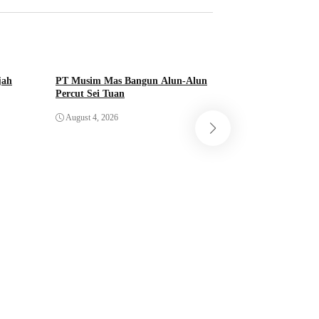
jah
PT Musim Mas Bangun Alun-Alun
Percut Sei Tuan
Pemkab Deli Serda
August 4, 2026
Penataan dan Pen
August 4, 2026