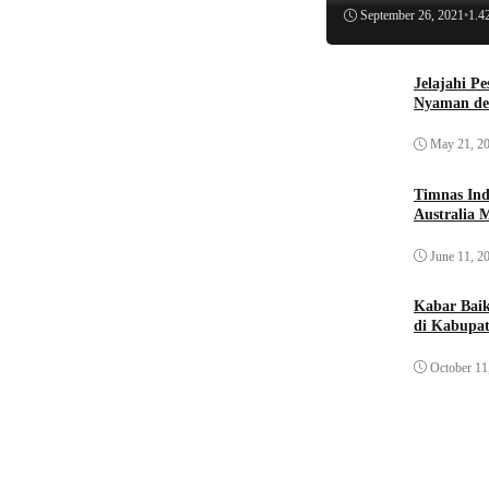
September 26, 2021
•
1.4
Jelajahi P
Nyaman de
May 21, 2
Timnas Ind
Australia 
June 11, 2
Kabar Bai
di Kabupat
October 11