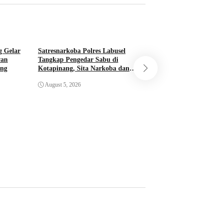
g Gelar
Satresnarkoba Polres Labusel
wan
Tangkap Pengedar Sabu di
ang
Kotapinang, Sita Narkoba dan
Polda Sumut Bong
Timbangan Digital
Industri Liquid Va
August 5, 2026
Medan, Bahan Baku
Kamboja
August 5, 2026