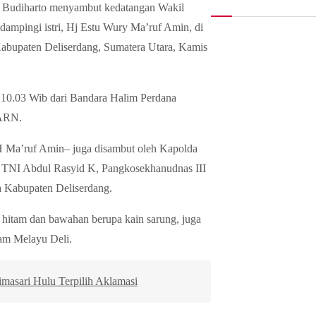
g Budiharto menyambut kedatangan Wakil
ampingi istri, Hj Estu Wury Ma’ruf Amin, di
abupaten Deliserdang, Sumatera Utara, Kamis
10.03 Wib dari Bandara Halim Perdana
-ARN.
 Ma’ruf Amin– juga disambut oleh Kapolda
a TNI Abdul Rasyid K, Pangkosekhanudnas III
 Kabupaten Deliserdang.
 hitam dan bawahan berupa kain sarung, juga
sam Melayu Deli.
asari Hulu Terpilih Aklamasi