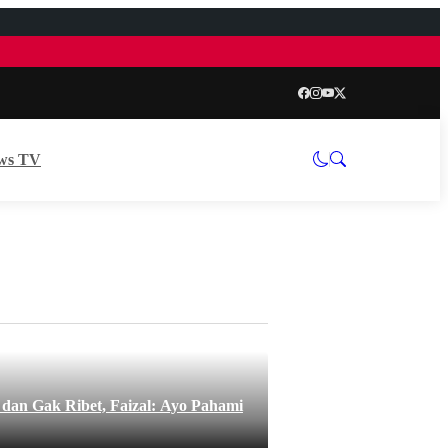
ws TV
an Gak Ribet, Faizal: Ayo Pahami