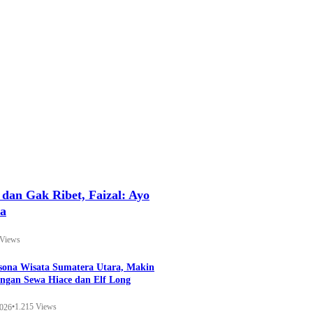
an Gak Ribet, Faizal: Ayo
ya
 Views
esona Wisata Sumatera Utara, Makin
ngan Sewa Hiace dan Elf Long
•
1.215 Views
2026