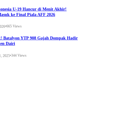
onesia U-19 Hancur di Menit Akhir!
Masuk ke Final Piala AFF 2026
•
665 Views
2026
k! Batalyon YTP 908 Gajah Dompak Hadir
en Dairi
•
344 Views
1, 2025