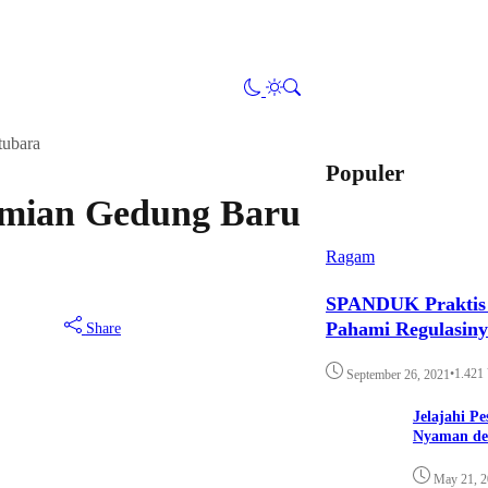
tubara
Populer
smian Gedung Baru
Ragam
SPANDUK Praktis d
Pahami Regulasin
Share
•
1.421
September 26, 2021
Jelajahi P
Nyaman de
May 21, 