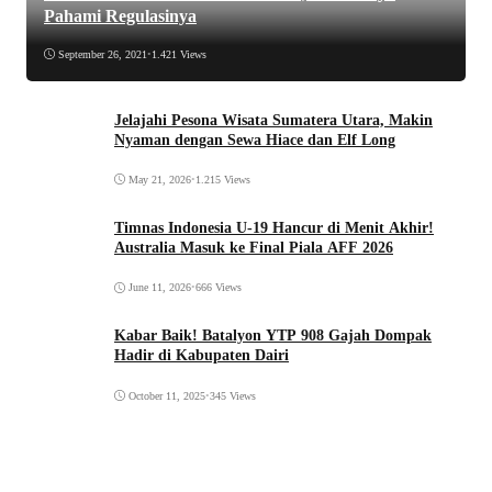
Pahami Regulasinya
September 26, 2021
•
1.421 Views
Jelajahi Pesona Wisata Sumatera Utara, Makin
Nyaman dengan Sewa Hiace dan Elf Long
May 21, 2026
•
1.215 Views
Timnas Indonesia U-19 Hancur di Menit Akhir!
Australia Masuk ke Final Piala AFF 2026
June 11, 2026
•
666 Views
Kabar Baik! Batalyon YTP 908 Gajah Dompak
Hadir di Kabupaten Dairi
October 11, 2025
•
345 Views