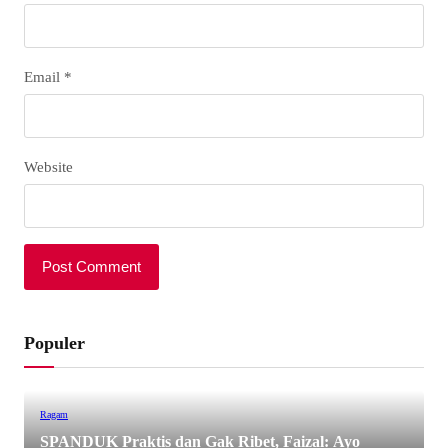
Email
*
Website
Populer
Ragam
SPANDUK Praktis dan Gak Ribet, Faizal: Ayo