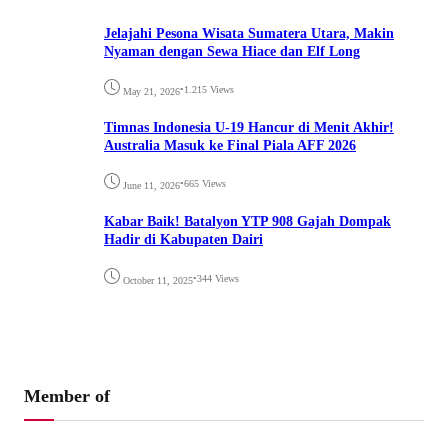
Jelajahi Pesona Wisata Sumatera Utara, Makin
Nyaman dengan Sewa Hiace dan Elf Long
•
1.215 Views
May 21, 2026
Timnas Indonesia U-19 Hancur di Menit Akhir!
Australia Masuk ke Final Piala AFF 2026
•
665 Views
June 11, 2026
Kabar Baik! Batalyon YTP 908 Gajah Dompak
Hadir di Kabupaten Dairi
•
344 Views
October 11, 2025
Member of