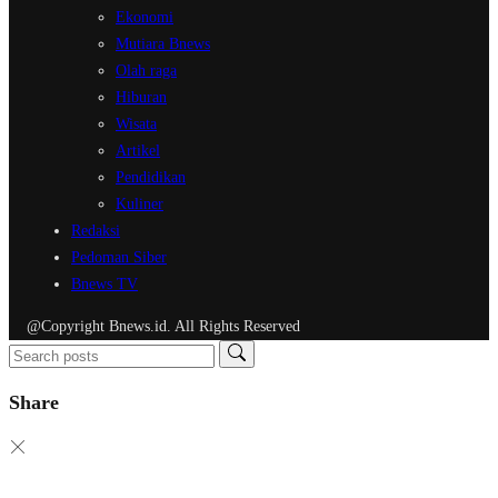
Ekonomi
Mutiara Bnews
Olah raga
Hiburan
Wisata
Artikel
Pendidikan
Kuliner
Redaksi
Pedoman Siber
Bnews TV
@Copyright Bnews.id. All Rights Reserved
Share