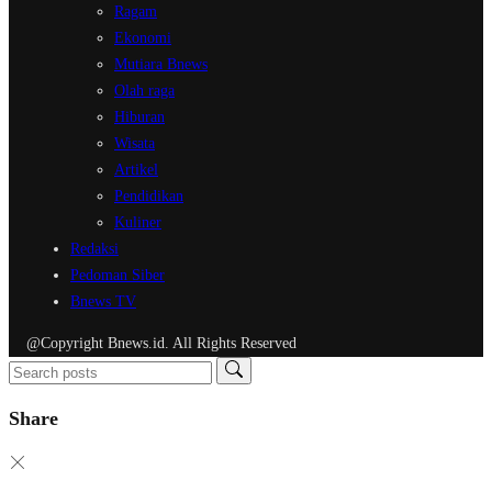
Ragam
Ekonomi
Mutiara Bnews
Olah raga
Hiburan
Wisata
Artikel
Pendidikan
Kuliner
Redaksi
Pedoman Siber
Bnews TV
@Copyright Bnews.id. All Rights Reserved
Share