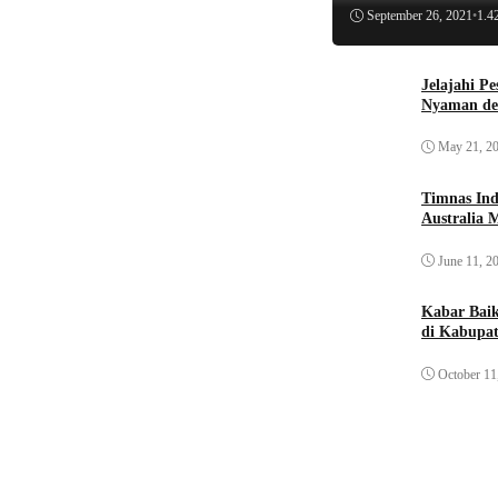
September 26, 2021
•
1.4
Jelajahi P
Nyaman de
May 21, 2
Timnas Ind
Australia 
June 11, 2
Kabar Bai
di Kabupat
October 11