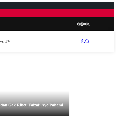
ws TV
an Gak Ribet, Faizal: Ayo Pahami