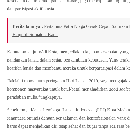
kesehatan dalam kehidupan sehari-hari, juga menciptakan lingkun
dan partisipasi aktif lansia.
Berita lainnya :
Pertamina Patra Niaga Gerak Cepat, Salurka
Banjir di Sumatera Barat
Kemudian lanjut Wali Kota, menyediakan layanan kesehatan yang
pandangan lansia dalam setiap pengambilan keputusan. Yang terakhi
kearifan lansia dan membantu mereka untuk berpartisipasi dalam 
“Melalui momentum peringatan Hari Lansia 2019, saya mengajak s
komponen masyarakat untuk betul-betul menghadirkan
good societ
peradaban mulia,”ungkapnya.
Sebelumnya Ketua Lembaga Lansia Indonesia (LLI) Kota Medan D
senantiasa optimis dengan pengalaman dan keprofesionalan yang di
harus dapat menjadikan diri tetap sehat dan bugar tanpa ada rasa 