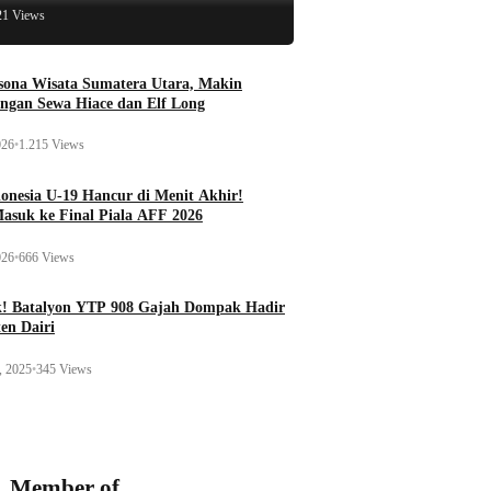
21 Views
esona Wisata Sumatera Utara, Makin
ngan Sewa Hiace dan Elf Long
026
•
1.215 Views
onesia U-19 Hancur di Menit Akhir!
Masuk ke Final Piala AFF 2026
026
•
666 Views
k! Batalyon YTP 908 Gajah Dompak Hadir
en Dairi
, 2025
•
345 Views
Member of