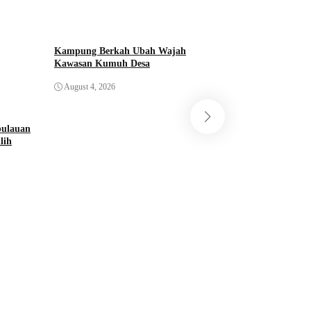
Kampung Berkah Ubah Wajah
Kawasan Kumuh Desa
PT Musim Mas Ban
August 4, 2026
Percut Sei Tuan
August 4, 2026
pulauan
lih