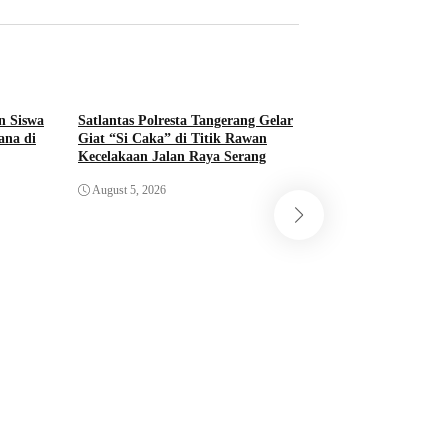
n Siswa
Satlantas Polresta Tangerang Gelar
ana di
Giat “Si Caka” di Titik Rawan
Kecelakaan Jalan Raya Serang
Satresnarkoba Polr
August 5, 2026
Tangkap Pengedar 
Kotapinang, Sita 
Timbangan Digital
August 5, 2026