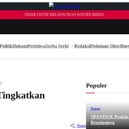
GESER UNTUK MELANJUTKAN KONTEN BERITA
Politik
Hukum
Peristiwa
Serba Serbi
Redaksi
Pedoman Siber
Bne
a
Populer
Tingkatkan
Ragam
SPANDUK Praktis d
Regulasinya
Share