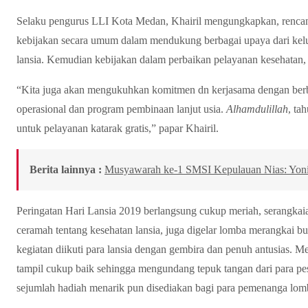
Selaku pengurus LLI Kota Medan, Khairil mengungkapkan, ren
kebijakan secara umum dalam mendukung berbagai upaya dari kel
lansia. Kemudian kebijakan dalam perbaikan pelayanan kesehatan, t
“Kita juga akan mengukuhkan komitmen dn kerjasama dengan berba
operasional dan program pembinaan lanjut usia.
Alhamdulillah
, ta
untuk pelayanan katarak gratis,” papar Khairil.
Berita lainnya :
Musyawarah ke-1 SMSI Kepulauan Nias: Yonim
Peringatan Hari Lansia 2019 berlangsung cukup meriah, serangkaian
ceramah tentang kesehatan lansia, juga digelar lomba merangkai b
kegiatan diikuti para lansia dengan gembira dan penuh antusias. M
tampil cukup baik sehingga mengundang tepuk tangan dari para pese
sejumlah hadiah menarik pun disediakan bagi para pemenanga lom