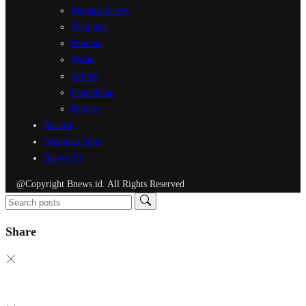
Mutiara Bnews
Olah raga
Hiburan
Wisata
Artikel
Pendidikan
Kuliner
Redaksi
Pedoman Siber
Bnews TV
@Copyright Bnews.id. All Rights Reserved
Share