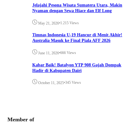
Jelajahi Pesona Wisata Sumatera Utara, Makin
Nyaman dengan Sewa Hiace dan Elf Long
•
1.215 Views
May 21, 2026
Timnas Indonesia U-19 Hancur di Menit Akhir!
Australia Masuk ke Final Piala AFF 2026
•
666 Views
June 11, 2026
Kabar Baik! Batalyon YTP 908 Gajah Dompak
Hadir di Kabupaten Dairi
•
345 Views
October 11, 2025
Member of