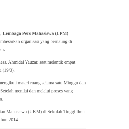
2,
Lembaga Pers Mahasiswa (LPM)
besarkan organisasi yang bernaung di
an.
s, Ahmidal Yauzar, saat melantik empat
 (19/3).
 mengikuti materi ruang selama satu Minggu dan
“Setelah menilai dan melalui proses yang
n.
tan Mahasiswa (UKM) di Sekolah Tinggi Ilmu
ahun 2014.