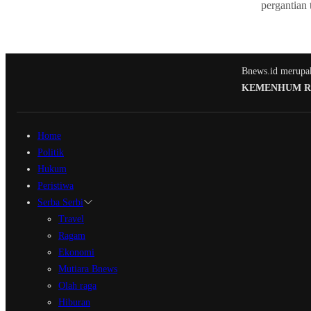
pergantian 
Bnews.id merupaka
KEMENHUM RI N
Home
Politik
Hukum
Peristiwa
Serba Serbi
Travel
Ragam
Ekonomi
Mutiara Bnews
Olah raga
Hiburan