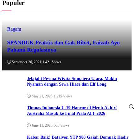
Populer
Ragam
SPANDUK Praktis dan Gak Ribet, Faizal: Ayo
Pahami Regulasinya
September 26, 2021
•
1.421 Views
Jelajahi Pesona Wisata Sumatera Utara, Makin
Nyaman dengan Sewa Hiace dan Elf Long
May 21, 2026
•
1.215 Views
Timnas Indonesia U-19 Hancur di Menit Akhir!
Australia Masuk ke Final Piala AFF 2026
June 11, 2026
•
665 Views
Kabar Baik! Batalyon YTP 908 Gajah Dompak Hadir