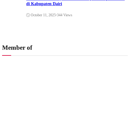
di Kabupaten Dairi
October 11, 2025
•
344 Views
Member of