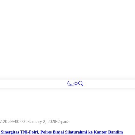
17:20:39+00:00">January 2, 2020</span>
Sinergitas TNI-Polri, Polres Binjai Silaturahmi ke Kantor Dandim