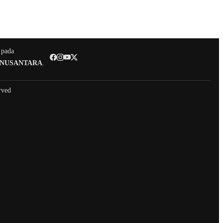
 pada
 NUSANTARA
.
rved