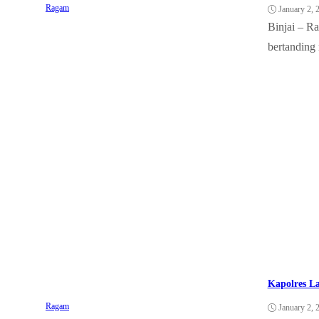
Ragam
January 2, 
Binjai – Ra
bertanding
Kapolres L
Ragam
January 2, 