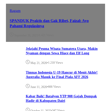
Ragam
SPANDUK Praktis dan Gak Ribet, Faizal: Ayo
Pahami Regulasinya
•
1.421 Views
September 26, 2021
Jelajahi Pesona Wisata Sumatera Utara, Makin
Nyaman dengan Sewa Hiace dan Elf Long
•
1.218 Views
May 21, 2026
Timnas Indonesia U-19 Hancur di Menit Akhir!
Australia Masuk ke Final Piala AFF 2026
•
666 Views
June 11, 2026
Kabar Baik! Batalyon YTP 908 Gajah Dompak
Hadir di Kabupaten Dairi
•
347 Views
October 11, 2025