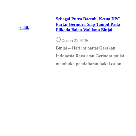
Sebagai Putra Daerah, Ketua DPC
Partai Gerindra Siap Tampil Pada
Politik
Pilkada Balon Walikota Binjai
•
October 25, 2019
Binjai – Hari ini partai Gerakan
Indonesia Raya atau Gerindra mulai
membuka pendaftaran bakal calon...