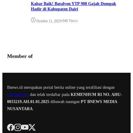
Kabar Baik! Batalyon YTP 908 Gajah Dompak
Hadir di Kabupaten Dairi
•
346 Views
October 11, 2025
Member of
Bnews.id merupakan portal berita online yang terafiliasi dengan
bnewstv.com
dan telah terdaftar pada
KEMENHUM RI NO. AHU-
0033219.AH.01.01.2025
dibawah naungan
PT BNEWS MEDIA
NUSANTARA
.