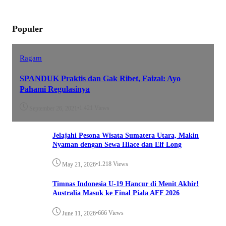
Populer
Ragam
SPANDUK Praktis dan Gak Ribet, Faizal: Ayo
Pahami Regulasinya
•
1.421 Views
September 26, 2021
Jelajahi Pesona Wisata Sumatera Utara, Makin
Nyaman dengan Sewa Hiace dan Elf Long
•
1.218 Views
May 21, 2026
Timnas Indonesia U-19 Hancur di Menit Akhir!
Australia Masuk ke Final Piala AFF 2026
•
666 Views
June 11, 2026