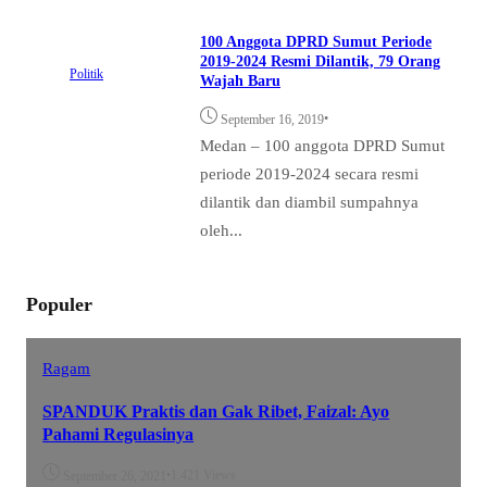
100 Anggota DPRD Sumut Periode
2019-2024 Resmi Dilantik, 79 Orang
Politik
Wajah Baru
•
September 16, 2019
Medan – 100 anggota DPRD Sumut
periode 2019-2024 secara resmi
dilantik dan diambil sumpahnya
oleh...
Populer
Ragam
SPANDUK Praktis dan Gak Ribet, Faizal: Ayo
Pahami Regulasinya
•
1.421 Views
September 26, 2021