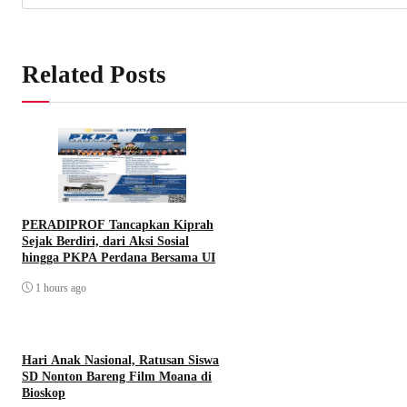
Related Posts
PERADIPROF Tancapkan Kiprah
Sejak Berdiri, dari Aksi Sosial
hingga PKPA Perdana Bersama UI
1 hours ago
Hari Anak Nasional, Ratusan Siswa
SD Nonton Bareng Film Moana di
Bioskop