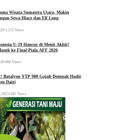
esona Wisata Sumatera Utara, Makin
ngan Sewa Hiace dan Elf Long
026
•
1.215 Views
onesia U-19 Hancur di Menit Akhir!
Masuk ke Final Piala AFF 2026
026
•
666 Views
k! Batalyon YTP 908 Gajah Dompak Hadir
en Dairi
, 2025
•
345 Views