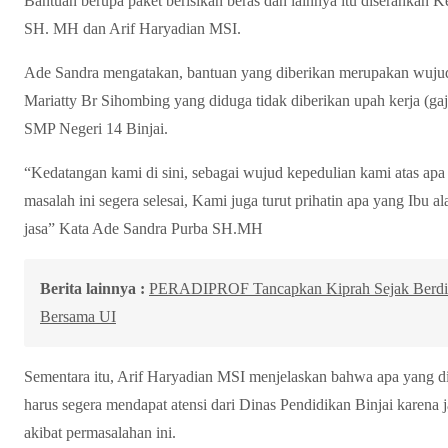
Bantuan berupa paket berisikan beras dan lainnya itu diserahkan 
SH. MH dan Arif Haryadian MSI.
Ade Sandra mengatakan, bantuan yang diberikan merupakan wujud 
Mariatty Br Sihombing yang diduga tidak diberikan upah kerja (gaj
SMP Negeri 14 Binjai.
“Kedatangan kami di sini, sebagai wujud kepedulian kami atas apa
masalah ini segera selesai, Kami juga turut prihatin apa yang Ibu 
jasa” Kata Ade Sandra Purba SH.MH
Berita lainnya :
PERADIPROF Tancapkan Kiprah Sejak Berdiri,
Bersama UI
Sementara itu, Arif Haryadian MSI menjelaskan bahwa apa yang d
harus segera mendapat atensi dari Dinas Pendidikan Binjai karena
akibat permasalahan ini.