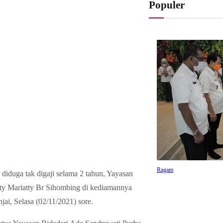
Populer
Ragam
diduga tak digaji selama 2 tahun, Yayasan
SPANDUK Praktis d
ety Mariatty Br Sihombing di kediamannya
Regulasinya
ai, Selasa (02/11/2021) sore.
September 26, 2021
•
1.4