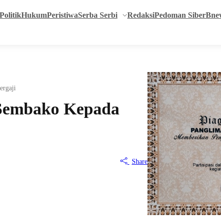
Politik
Hukum
Peristiwa
Serba Serbi
Redaksi
Pedoman Siber
Bne
ergaji
 Sembako Kepada
Share