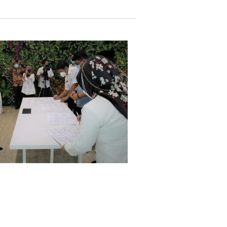
an Gak Ribet, Faizal: Ayo Pahami
21 Views