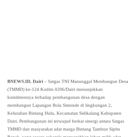
BNEWS.ID, Dairi
– Satgas TNI Manunggal Membangun Desa
(TMMD) ke-124 Kodim 0206/Dairi menunjukkan
komitmennya terhadap pembangunan desa dengan
membangun Lapangan Bola Simende di lingkungan 2,
Kelurahan Bintang Hulu, Kecamatan Sidikalang Kabupaten
Dairi. Pembangunan ini terwujud berkat sinergi antara Satgas
TMMD dan masyarakat adat marga Bintang Tambun Sipitu
Bapak, yang secara sukarela menyerahkan lahan milik adat