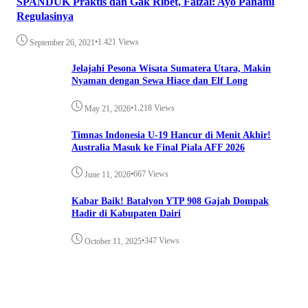
SPANDUK Praktis dan Gak Ribet, Faizal: Ayo Pahami
Regulasinya
•
1.421 Views
September 26, 2021
Jelajahi Pesona Wisata Sumatera Utara, Makin
Nyaman dengan Sewa Hiace dan Elf Long
•
1.218 Views
May 21, 2026
Timnas Indonesia U-19 Hancur di Menit Akhir!
Australia Masuk ke Final Piala AFF 2026
•
667 Views
June 11, 2026
Kabar Baik! Batalyon YTP 908 Gajah Dompak
Hadir di Kabupaten Dairi
•
347 Views
October 11, 2025