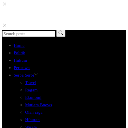
Home
Politik
Hukum
Peristiwa
Serba Serbi
Travel
Ragam
Ekonomi
Mutiara Bnews
Olah raga
Hiburan
Wisata