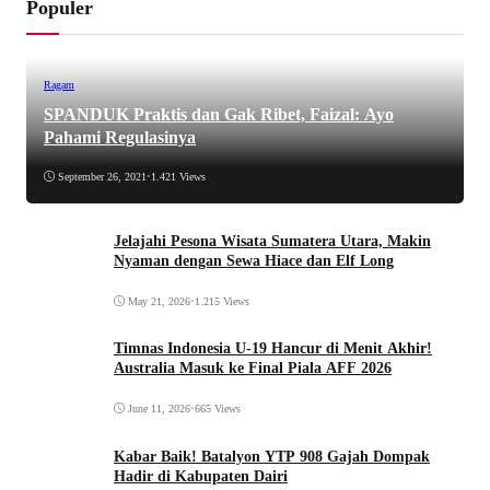
Populer
Ragam
SPANDUK Praktis dan Gak Ribet, Faizal: Ayo
Pahami Regulasinya
September 26, 2021
•
1.421 Views
Jelajahi Pesona Wisata Sumatera Utara, Makin
Nyaman dengan Sewa Hiace dan Elf Long
May 21, 2026
•
1.215 Views
Timnas Indonesia U-19 Hancur di Menit Akhir!
Australia Masuk ke Final Piala AFF 2026
June 11, 2026
•
665 Views
Kabar Baik! Batalyon YTP 908 Gajah Dompak
Hadir di Kabupaten Dairi