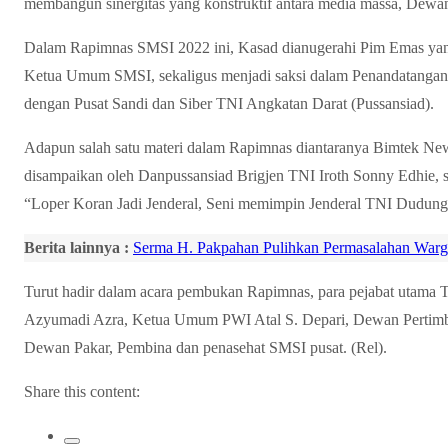
membangun sinergitas yang konstruktif antara media massa, Dewan
Dalam Rapimnas SMSI 2022 ini, Kasad dianugerahi Pim Emas yang
Ketua Umum SMSI, sekaligus menjadi saksi dalam Penandatangan
dengan Pusat Sandi dan Siber TNI Angkatan Darat (Pussansiad).
Adapun salah satu materi dalam Rapimnas diantaranya Bimtek New
disampaikan oleh Danpussansiad Brigjen TNI Iroth Sonny Edhie, s
“Loper Koran Jadi Jenderal, Seni memimpin Jenderal TNI Dudun
Berita lainnya :
Serma H. Pakpahan Pulihkan Permasalahan Warg
Turut hadir dalam acara pembukan Rapimnas, para pejabat utama 
Azyumadi Azra, Ketua Umum PWI Atal S. Depari, Dewan Pertim
Dewan Pakar, Pembina dan penasehat SMSI pusat. (Rel).
Share this content: