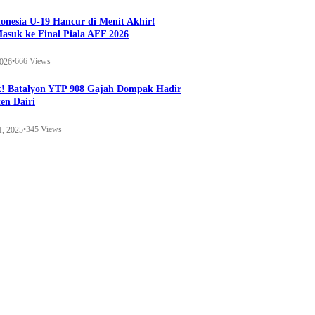
onesia U-19 Hancur di Menit Akhir!
Masuk ke Final Piala AFF 2026
•
666 Views
2026
k! Batalyon YTP 908 Gajah Dompak Hadir
en Dairi
•
345 Views
1, 2025