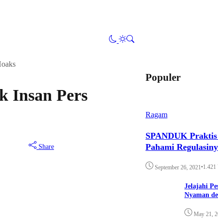
Hoaks
Populer
k Insan Pers
Ragam
SPANDUK Praktis d
Pahami Regulasin
Share
•
1.421
September 26, 2021
Jelajahi P
Nyaman de
May 21, 