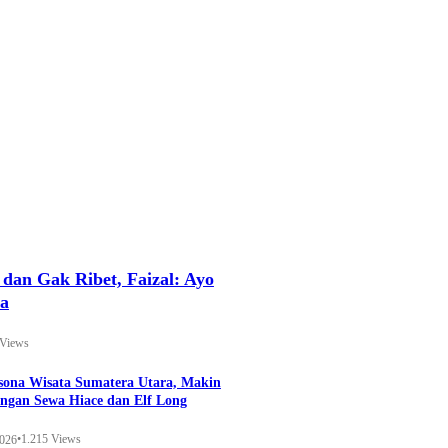
an Gak Ribet, Faizal: Ayo
ya
 Views
esona Wisata Sumatera Utara, Makin
ngan Sewa Hiace dan Elf Long
•
1.215 Views
2026