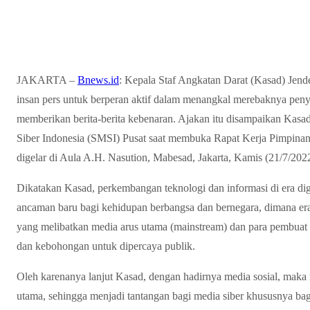
JAKARTA –
Bnews.id
: Kepala Staf Angkatan Darat (Kasad) Je
insan pers untuk berperan aktif dalam menangkal merebaknya pen
memberikan berita-berita kebenaran. Ajakan itu disampaikan Kas
Siber Indonesia (SMSI) Pusat saat membuka Rapat Kerja Pimpina
digelar di Aula A.H. Nasution, Mabesad, Jakarta, Kamis (21/7/2022
Dikatakan Kasad, perkembangan teknologi dan informasi di era dig
ancaman baru bagi kehidupan berbangsa dan bernegara, dimana era 
yang melibatkan media arus utama (mainstream) dan para pembuat o
dan kebohongan untuk dipercaya publik.
Oleh karenanya lanjut Kasad, dengan hadirnya media sosial, maka 
utama, sehingga menjadi tantangan bagi media siber khususnya b