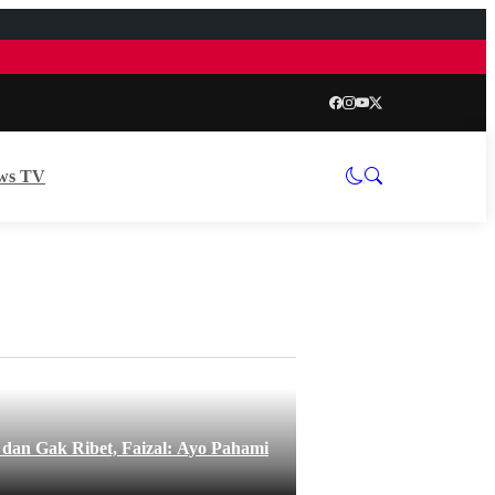
ws TV
an Gak Ribet, Faizal: Ayo Pahami