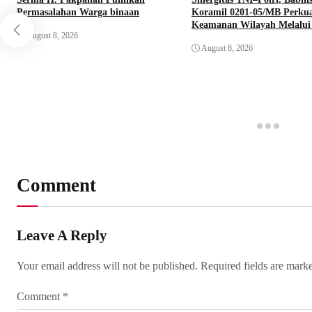
Permasalahan Warga binaan
Koramil 0201-05/MB Perku
Keamanan Wilayah Melalui 
August 8, 2026
Gabungan Antisipasi Kejah
August 8, 2026
Comment
Leave A Reply
Your email address will not be published.
Required fields are mar
Comment
*