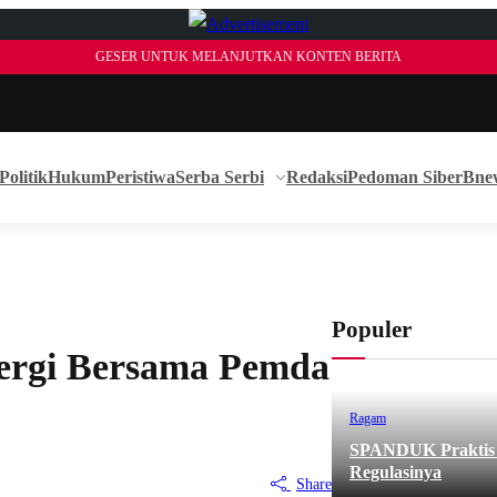
GESER UNTUK MELANJUTKAN KONTEN BERITA
Politik
Hukum
Peristiwa
Serba Serbi
Redaksi
Pedoman Siber
Bne
Populer
nergi Bersama Pemda
Ragam
SPANDUK Praktis d
Regulasinya
Share