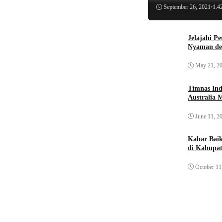
September 26, 2021
•
1.4
Jelajahi P
Nyaman de
May 21, 2
Timnas Ind
Australia 
June 11, 2
Kabar Bai
di Kabupat
October 11