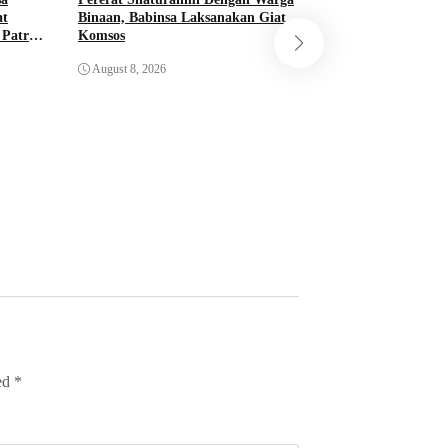
at
Binaan, Babinsa Laksanakan Giat
Patroli
Komsos
Babinsa Koramil 0
atan 3C
Gelar Patroli Motor
August 8, 2026
Teritorialnya
August 8, 2026
ked
*