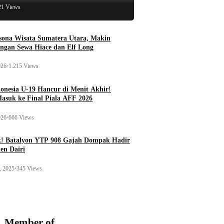
21 Views
esona Wisata Sumatera Utara, Makin
ngan Sewa Hiace dan Elf Long
026
•
1.215 Views
onesia U-19 Hancur di Menit Akhir!
Masuk ke Final Piala AFF 2026
026
•
666 Views
k! Batalyon YTP 908 Gajah Dompak Hadir
en Dairi
, 2025
•
345 Views
Member of