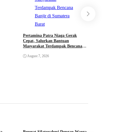
Musyawarah ke-1 
Nias: Yonimasari H
Aklamasi
August 5, 2026
Pertamina Patra Niaga Gerak
Cepat, Salurkan Bantuan
Masyarakat Terdampak Bencana
Banjir di Sumatera Barat
August 7, 2026
sa
Pererat Silaturahmi Dengan Warga