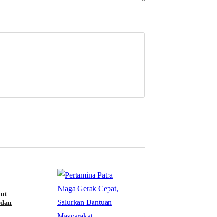
ut
 dan