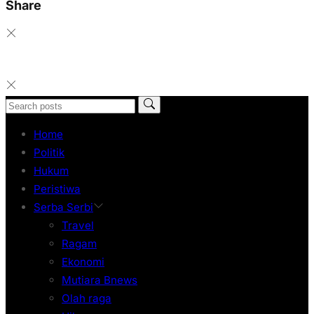
Share
Home
Politik
Hukum
Peristiwa
Serba Serbi
Travel
Ragam
Ekonomi
Mutiara Bnews
Olah raga