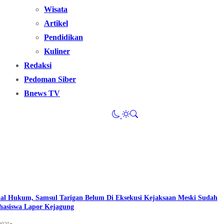
Wisata
Artikel
Pendidikan
Kuliner
Redaksi
Pedoman Siber
Bnews TV
al Hukum, Samsul Tarigan Belum Di Eksekusi Kejaksaan Meski Sudah
hasiswa Lapor Kejagung