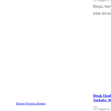
August 6, 
Binjai, bn
telah divoni
Desak Eksek
Narkoba, M
Hukum
Peristiwa
Ragam
August 4, 