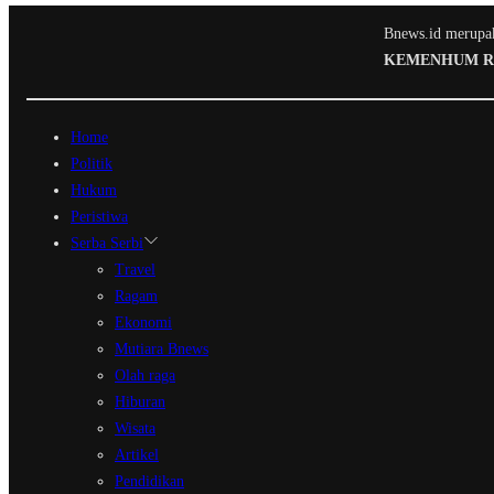
Bnews.id merupaka
KEMENHUM RI N
Home
Politik
Hukum
Peristiwa
Serba Serbi
Travel
Ragam
Ekonomi
Mutiara Bnews
Olah raga
Hiburan
Wisata
Artikel
Pendidikan