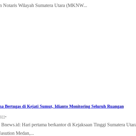
 Notaris Wilayah Sumatera Utara (MKNW...
a Bertugas di Kejati Sumut, Idianto Monitoring Seluruh Ruangan
•
2022
ews.id: Hari pertama berkantor di Kejaksaan Tinggi Sumatera Utara
asution Medan,...