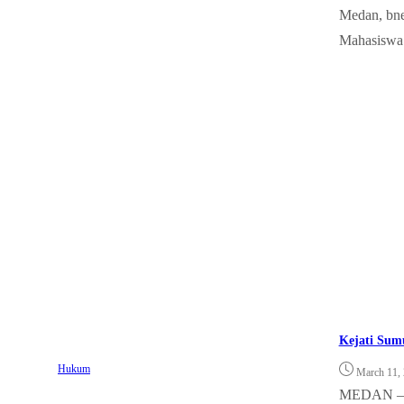
Medan, bne
Mahasiswa 
Kejati Sumu
Hukum
March 11,
MEDAN – Bn