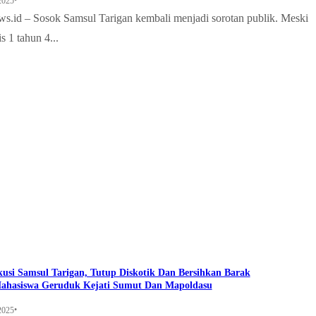
•
2025
ews.id – Sosok Samsul Tarigan kembali menjadi sorotan publik. Meski
s 1 tahun 4...
usi Samsul Tarigan, Tutup Diskotik Dan Bersihkan Barak
ahasiswa Geruduk Kejati Sumut Dan Mapoldasu
•
2025