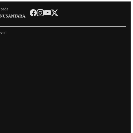
 pada
 NUSANTARA
.
rved