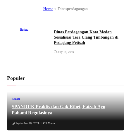
Home
»
Dinasperdagangan
Ragam
Dinas Perdagangan Kota Medan
Sosialisasi Tera Ulang Timbangan di
Pedagang Petisah
July 18, 2019
Populer
Ragam
SPANDUK Praktis dan Gak Ribet, Faizal: Ayo
Pahami Regulasinya
September 26, 2021
•
1.421 Views