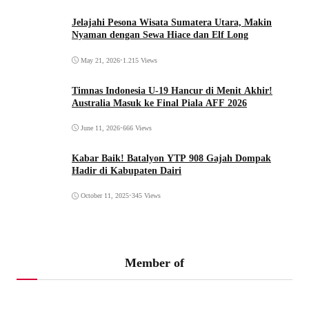
Jelajahi Pesona Wisata Sumatera Utara, Makin
Nyaman dengan Sewa Hiace dan Elf Long
May 21, 2026
•
1.215 Views
Timnas Indonesia U-19 Hancur di Menit Akhir!
Australia Masuk ke Final Piala AFF 2026
June 11, 2026
•
666 Views
Kabar Baik! Batalyon YTP 908 Gajah Dompak
Hadir di Kabupaten Dairi
October 11, 2025
•
345 Views
Member of