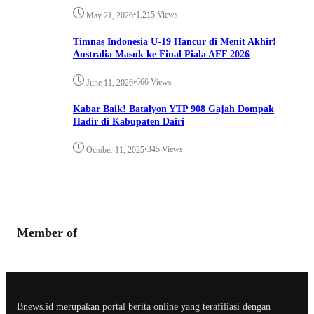
•
1.215 Views
May 21, 2026
Timnas Indonesia U-19 Hancur di Menit Akhir!
Australia Masuk ke Final Piala AFF 2026
•
666 Views
June 11, 2026
Kabar Baik! Batalyon YTP 908 Gajah Dompak
Hadir di Kabupaten Dairi
•
345 Views
October 11, 2025
Member of
Bnews.id merupakan portal berita online yang terafiliasi dengan