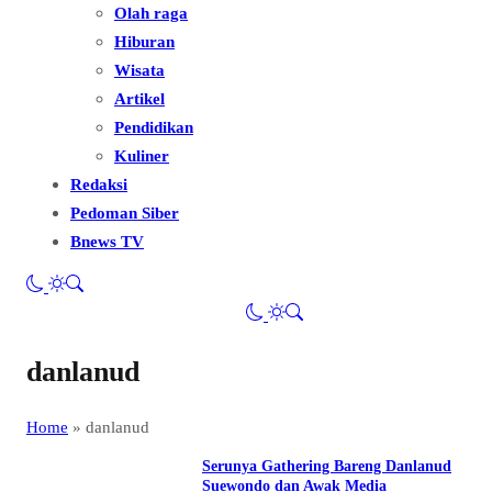
Olah raga
Hiburan
Wisata
Artikel
Pendidikan
Kuliner
Redaksi
Pedoman Siber
Bnews TV
danlanud
Home
»
danlanud
Serunya Gathering Bareng Danlanud
Suewondo dan Awak Media