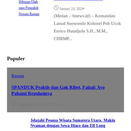
Hiburan
Olah
raga
Pengabdi
•
January 24, 2024
Negara
Ragam
(Medan – bnews.id) – Komandan
Lanud Soewondo Kolonel Pnb Ucok
Enrico Hutadjulu S.H., M.M.,
CHRMP...
Populer
Ragam
SPANDUK Praktis dan Gak Ribet, Faizal: Ayo
Pahami Regulasinya
•
1.421 Views
September 26, 2021
Jelajahi Pesona Wisata Sumatera Utara, Makin
Nyaman dengan Sewa Hiace dan Elf Long