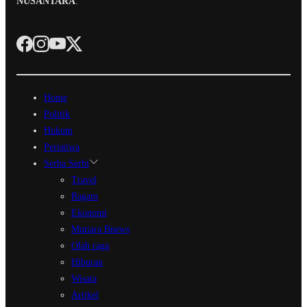
NUSANTARA
.
Home
Politik
Hukum
Peristiwa
Serba Serbi
Travel
Ragam
Ekonomi
Mutiara Bnews
Olah raga
Hiburan
Wisata
Artikel