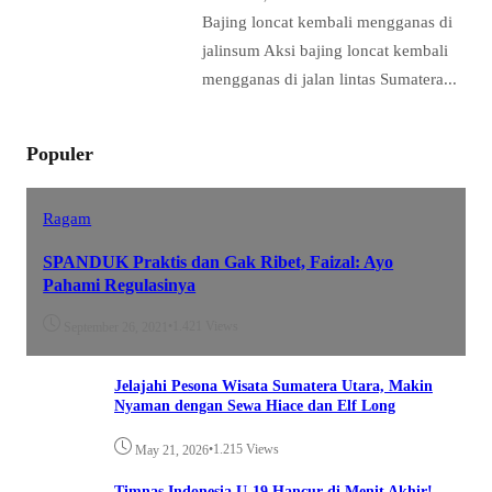
Bajing loncat kembali mengganas di
jalinsum Aksi bajing loncat kembali
mengganas di jalan lintas Sumatera...
Populer
Ragam
SPANDUK Praktis dan Gak Ribet, Faizal: Ayo
Pahami Regulasinya
•
1.421 Views
September 26, 2021
Jelajahi Pesona Wisata Sumatera Utara, Makin
Nyaman dengan Sewa Hiace dan Elf Long
•
1.215 Views
May 21, 2026
Timnas Indonesia U-19 Hancur di Menit Akhir!