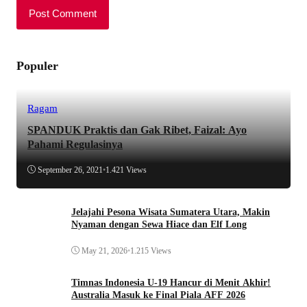
Populer
Ragam
SPANDUK Praktis dan Gak Ribet, Faizal: Ayo
Pahami Regulasinya
September 26, 2021
•
1.421 Views
Jelajahi Pesona Wisata Sumatera Utara, Makin
Nyaman dengan Sewa Hiace dan Elf Long
May 21, 2026
•
1.215 Views
Timnas Indonesia U-19 Hancur di Menit Akhir!
Australia Masuk ke Final Piala AFF 2026