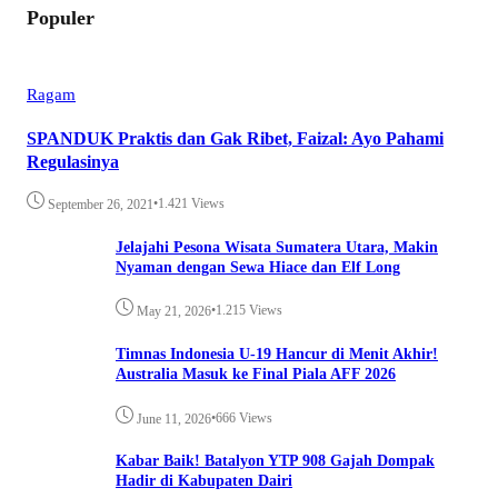
Populer
Ragam
SPANDUK Praktis dan Gak Ribet, Faizal: Ayo Pahami
Regulasinya
•
1.421 Views
September 26, 2021
Jelajahi Pesona Wisata Sumatera Utara, Makin
Nyaman dengan Sewa Hiace dan Elf Long
•
1.215 Views
May 21, 2026
Timnas Indonesia U-19 Hancur di Menit Akhir!
Australia Masuk ke Final Piala AFF 2026
•
666 Views
June 11, 2026
Kabar Baik! Batalyon YTP 908 Gajah Dompak
Hadir di Kabupaten Dairi