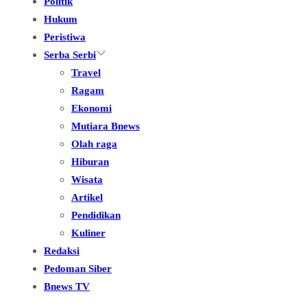
Politik
Hukum
Peristiwa
Serba Serbi
Travel
Ragam
Ekonomi
Mutiara Bnews
Olah raga
Hiburan
Wisata
Artikel
Pendidikan
Kuliner
Redaksi
Pedoman Siber
Bnews TV