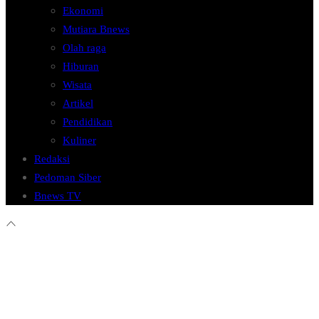
Ekonomi
Mutiara Bnews
Olah raga
Hiburan
Wisata
Artikel
Pendidikan
Kuliner
Redaksi
Pedoman Siber
Bnews TV