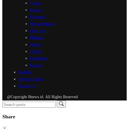
Travel
Ragam
Ekonomi
Mutiara Bnews
Olah raga
Hiburan
Wisata
Artikel
Pendidikan
Kuliner
Redaksi
Pedoman Siber
Bnews TV
@Copyright Bnews.id. All Rights Reserved
Share