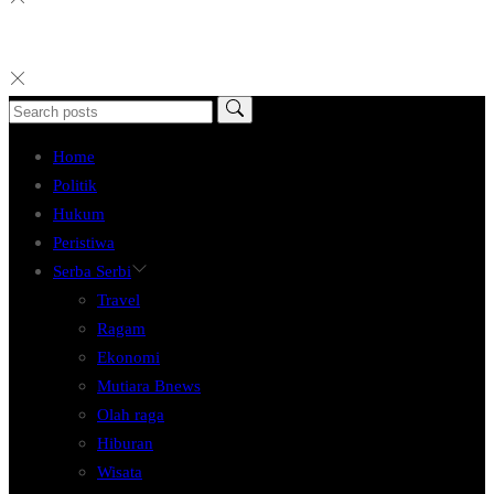
Home
Politik
Hukum
Peristiwa
Serba Serbi
Travel
Ragam
Ekonomi
Mutiara Bnews
Olah raga
Hiburan
Wisata