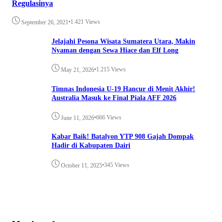
Regulasinya
•
1.421 Views
September 26, 2021
Jelajahi Pesona Wisata Sumatera Utara, Makin
Nyaman dengan Sewa Hiace dan Elf Long
•
1.215 Views
May 21, 2026
Timnas Indonesia U-19 Hancur di Menit Akhir!
Australia Masuk ke Final Piala AFF 2026
•
666 Views
June 11, 2026
Kabar Baik! Batalyon YTP 908 Gajah Dompak
Hadir di Kabupaten Dairi
•
345 Views
October 11, 2025