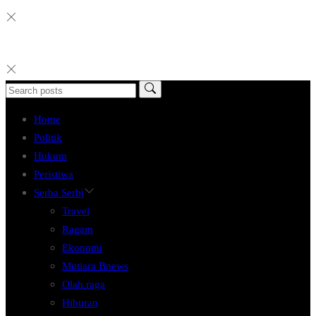
Home
Politik
Hukum
Peristiwa
Serba Serbi
Travel
Ragam
Ekonomi
Mutiara Bnews
Olah raga
Hiburan