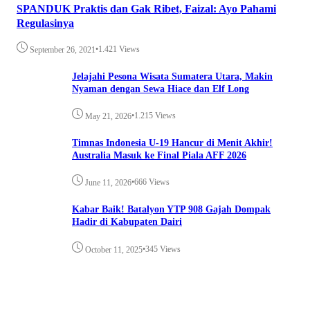
SPANDUK Praktis dan Gak Ribet, Faizal: Ayo Pahami
Regulasinya
•
1.421 Views
September 26, 2021
Jelajahi Pesona Wisata Sumatera Utara, Makin
Nyaman dengan Sewa Hiace dan Elf Long
•
1.215 Views
May 21, 2026
Timnas Indonesia U-19 Hancur di Menit Akhir!
Australia Masuk ke Final Piala AFF 2026
•
666 Views
June 11, 2026
Kabar Baik! Batalyon YTP 908 Gajah Dompak
Hadir di Kabupaten Dairi
•
345 Views
October 11, 2025