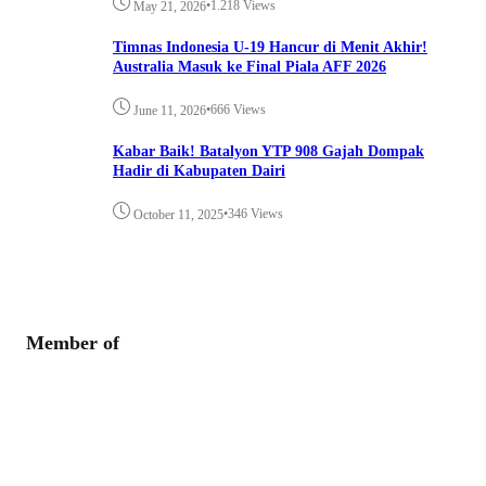
•
1.218 Views
May 21, 2026
Timnas Indonesia U-19 Hancur di Menit Akhir!
Australia Masuk ke Final Piala AFF 2026
•
666 Views
June 11, 2026
Kabar Baik! Batalyon YTP 908 Gajah Dompak
Hadir di Kabupaten Dairi
•
346 Views
October 11, 2025
Member of