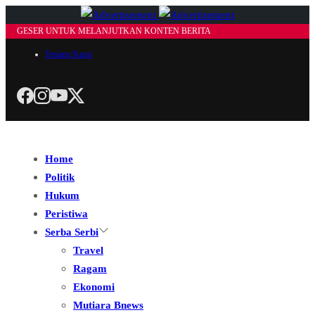
GESER UNTUK MELANJUTKAN KONTEN BERITA
Tentang Kami
Home
Politik
Hukum
Peristiwa
Serba Serbi
Travel
Ragam
Ekonomi
Mutiara Bnews