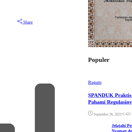
Share
Populer
Ragam
SPANDUK Praktis d
Pahami Regulasin
•
1.421
September 26, 2021
Jelajahi P
Nyaman de