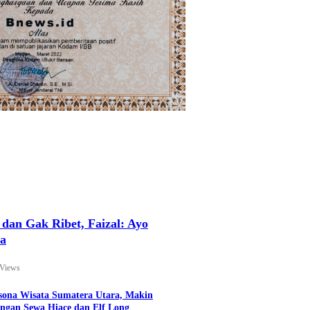
an Gak Ribet, Faizal: Ayo
ya
 Views
esona Wisata Sumatera Utara, Makin
ngan Sewa Hiace dan Elf Long