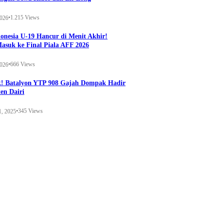
•
1.215 Views
2026
onesia U-19 Hancur di Menit Akhir!
Masuk ke Final Piala AFF 2026
•
666 Views
2026
k! Batalyon YTP 908 Gajah Dompak Hadir
en Dairi
•
345 Views
1, 2025