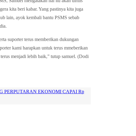
MS, Samuel mengatakan hal itu akan dirilis
ra kita beri kabar. Yang pastinya kita juga
club lain, ayok kembali bantu PSMS sebab
dia.
erta suporter terus memberikan dukungan
orter kami harapkan untuk terus mmeberikan
erus menjadi lebih baik,” tutup samuel. (Dodi
NG PERPUTARAN EKONOMI CAPAI Rp