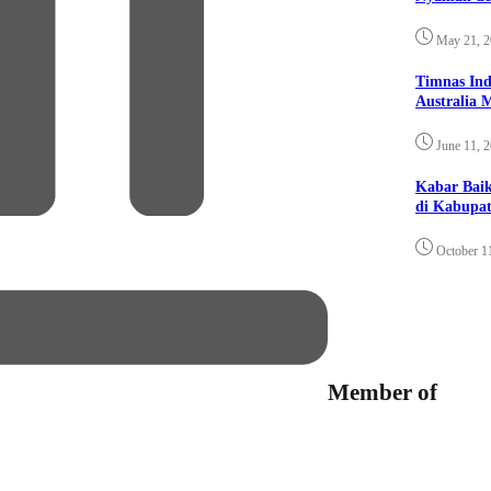
May 21, 
Timnas Ind
Australia 
June 11, 
Kabar Bai
di Kabupat
October 1
Member of