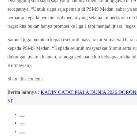
Disinggung soal siapa saja yang nantinya menjadi punggawa di PS
secepatnya. “Untuk siapa saja pemain di PSMS Medan, sabar ya sege
berharap kepada pemain asal medan yang selama ini berkiprah di 
target kita bukan hanya promosi ke liga 1 tapi menjadi juara,”tegas 
Samuel juga meminta kepada seluruh masyarakat Sumatera Utara s
kepada PSMS Medan, “Kepada seluruh masyarakat Sumut serta sup
dukungan ayam kinantan, semoga kedepan club kebaggaan kita ini t
Kurniawan).
Share this content:
Berita lainnya :
KADIN CATAT PIALA DUNIA 2026 DORO
5T