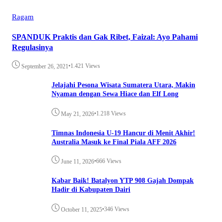
Ragam
SPANDUK Praktis dan Gak Ribet, Faizal: Ayo Pahami
Regulasinya
•
1.421 Views
September 26, 2021
Jelajahi Pesona Wisata Sumatera Utara, Makin
Nyaman dengan Sewa Hiace dan Elf Long
•
1.218 Views
May 21, 2026
Timnas Indonesia U-19 Hancur di Menit Akhir!
Australia Masuk ke Final Piala AFF 2026
•
666 Views
June 11, 2026
Kabar Baik! Batalyon YTP 908 Gajah Dompak
Hadir di Kabupaten Dairi
•
346 Views
October 11, 2025