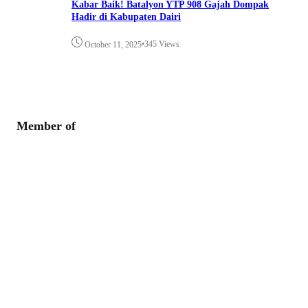
Kabar Baik! Batalyon YTP 908 Gajah Dompak
Hadir di Kabupaten Dairi
•
345 Views
October 11, 2025
Member of